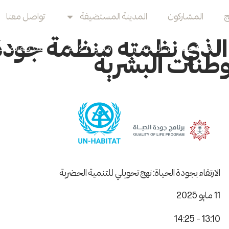
ج
المشاركون
المدينة المستضيفة
تواصل معنا
لذي نظمته منظمة جودة ا
لمحة عامة عن المنتدى
مدريد 2027
المدينة المس
طنات البشرية
الارتقاء بجودة الحياة: نهج تحويلي للتنمية الحضرية
11 مايو 2025
13:10 – 14:25