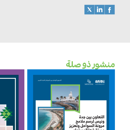
منشور ذو صلة