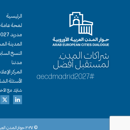
الرئيسية
لمحة عامة 
مدريد 2027
المدينة ال
شراكات المدن،
النسخ الساب
لمستقبل أفضل
مدننا
المركز الإعل
#aecdmadrid2027
الأسئلة الشا
شارك مع الآخر
© ٢٠٢٧ حوار المدن العربية الأوروبية. جميع الحقوق محفوظة.