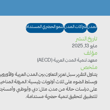
المدن
شراكات المدن
النمو الحضري المستدام
تاريخ النشر
مايو 13, 2025
مؤلف
معهد تنمية المدن العربية (AECD)
ملخص
يتناول التقرير سبل تعزيز التعاون بين المدن العربية وال
ويسلط الضوء على ثلاث أولويات رئيسية: المرونة المناخية، 
على دراسات حالة من مدن، مثل: دبي وأبوظبي وأمستردام 
للتطبيق لتحقيق تنمية حضرية مستدامة.