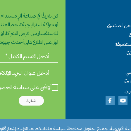
كن شريكًا في صناعة أثرٍ مستدام
أو شراكة استراتيجية تدعم المنتدى
عن المنتدى
للاستفسار عن فرص الشراكة أو
ابقَ على اطلاع على أحدث جهودنا
مستضيفة
قة
امي
ئعة
أوافق على سياسة الخص
ين:
اشترك
سياسة ملفات تعريف الارتباط
إشعار قانو